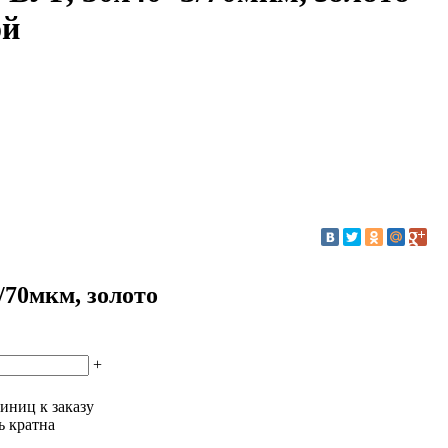
ой
/70мкм, золото
+
иниц к заказу
ь кратна