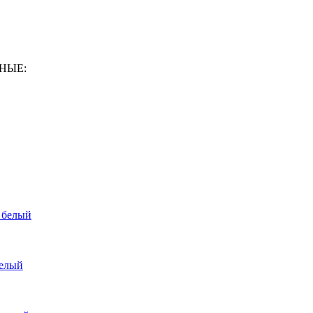
ННЫЕ:
 белый
белый