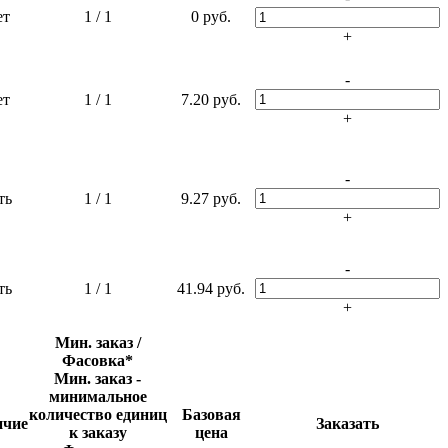
ет
1 / 1
0 руб.
+
-
ет
1 / 1
7.20 руб.
+
-
ть
1 / 1
9.27 руб.
+
-
ть
1 / 1
41.94 руб.
+
Мин. заказ /
Фасовка*
Мин. заказ -
минимальное
количество единиц
Базовая
ичие
Заказать
к заказу
цена