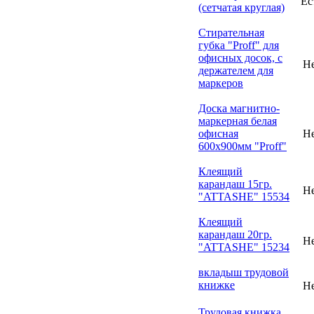
Ес
(сетчатая круглая)
Стирательная
губка "Proff" для
офисных досок, с
Н
держателем для
маркеров
Доска магнитно-
маркерная белая
офисная
Н
600х900мм "Proff"
Клеящий
карандаш 15гр.
Н
"ATTASHE" 15534
Клеящий
карандаш 20гр.
Н
"ATTASHE" 15234
вкладыш трудовой
книжке
Н
Трудовая книжка