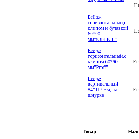
Н
Бейдж
горизонтальный,с
клипом и булавкой
Н
60*90
мм"iOFFICE"
Бейдж
горизонтальный,с
клипом 60*90
Ес
мм"Proff"
Бейдж
вертикальный
84*117 мм, на
Ес
шнурке
Товар
Нал