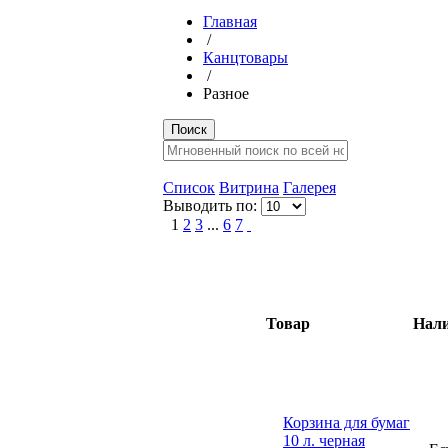
Главная
/
Канцтовары
/
Разное
Список
Витрина
Галерея
Выводить по:
1
2
3
...
6
7
Товар
Нал
Корзина для бумаг
10 л. черная