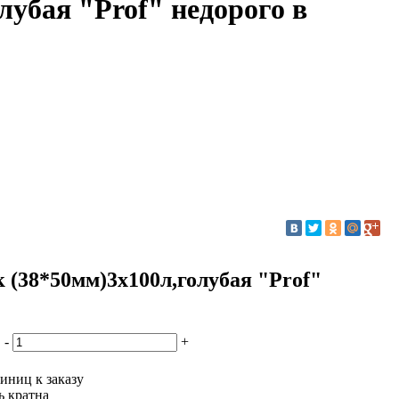
лубая "Prof" недорого в
 (38*50мм)3х100л,голубая "Prof"
-
+
иниц к заказу
ь кратна