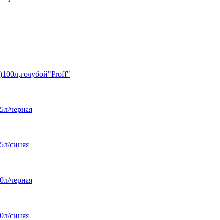
)100л,голубой"Proff"
5л/черная
5л/синяя
0л/черная
0л/синяя