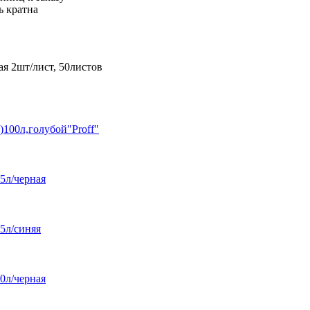
ь кратна
я 2шт/лист, 50листов
)100л,голубой"Proff"
5л/черная
5л/синяя
0л/черная