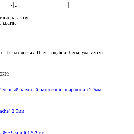
-
+
иниц к заказу
ь кратна
на белых досках. Цвет: голубой. Легко удаляется с
СКИ:
n" черный, круглый наконечник шир.линии 2,5мм
ache" 2-5мм
360/3 синий 1,5-3 мм.