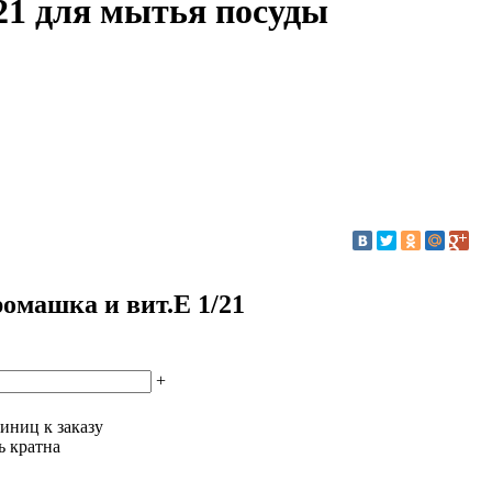
21 для мытья посуды
омашка и вит.Е 1/21
+
иниц к заказу
ь кратна