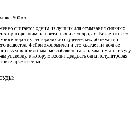
машка 500мл
уженно считается одним из лучших для отмывания сильных
ется пригоревшим на противнях и сковородах. Встретить его
онь в дорогих ресторанах до студенческих общежитий.
о вещества, Фейри экономичен и его хватает на долгое
лнит кухню приятным расслабляющим запахом и мыть посуду
Вам упаковку, в которую входит двадцать одна полулитровая
 сайте прямо сейчас.
ОСУДЫ:
.