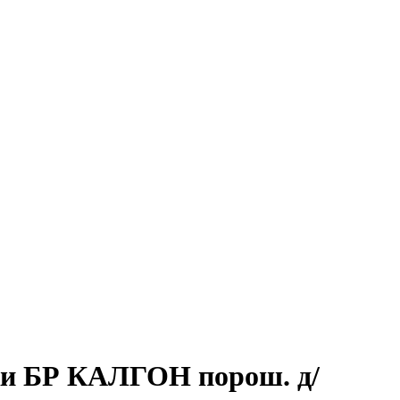
ки БР КАЛГОН порош. д/