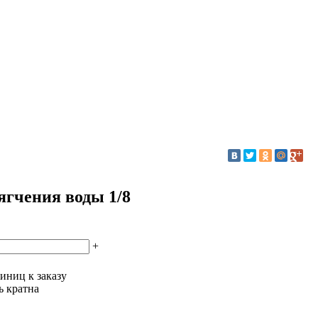
гчения воды 1/8
+
иниц к заказу
ь кратна