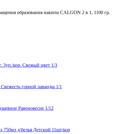
ращения образования накипи CALGON 2 в 1, 1100 гр.
 3уп./кор. Свежый цвет 1/3
 Свежесть горной лаванды 1/1
ушевное Равеновесие 1/12
 750мл д/белья Детский 11шт/кор