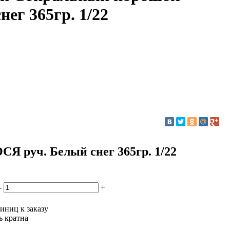
ег 365гр. 1/22
Я руч. Белый снег 365гр. 1/22
-
+
иниц к заказу
ь кратна