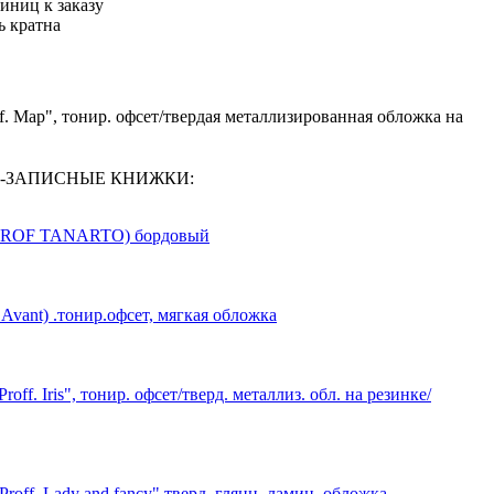
иниц к заказу
ь кратна
f. Map", тонир. офсет/твердая металлизированная обложка на
ИКИ-ЗАПИСНЫЕ КНИЖКИ:
.(PROF TANARTO) бордовый
Avant) .тонир.офсет, мягкая обложка
off. Iris", тонир. офсет/тверд. металлиз. обл. на резинке/
roff. Lady and fancy" тверд. глянц. ламин. обложка