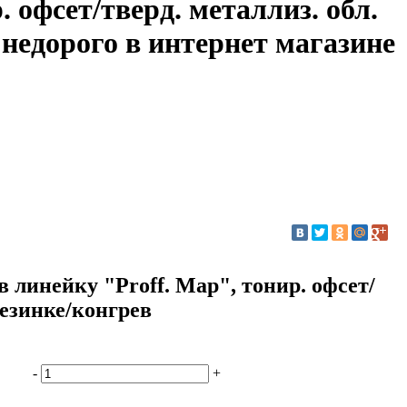
. офсет/тверд. металлиз. обл.
 недорого в интернет магазине
 линейку "Proff. Map", тонир. офсет/
резинке/конгрев
-
+