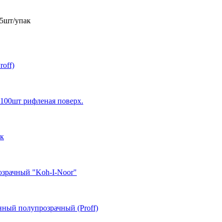
 5шт/упак
off)
 100шт рифленая поверх.
ак
озрачный "Koh-I-Noor"
ный полупрозрачный (Proff)