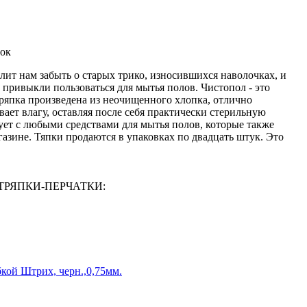
пок
лит нам забыть о старых трико, износившихся наволочках, и
привыкли пользоваться для мытья полов. Чистопол - это
ряпка произведена из неочищенного хлопка, отлично
вает влагу, оставляя после себя практически стерильную
ует с любыми средствами для мытья полов, которые также
азине. Тяпки продаются в упаковках по двадцать штук. Это
И-ТРЯПКИ-ПЕРЧАТКИ:
бкой Штрих, черн.,0,75мм.