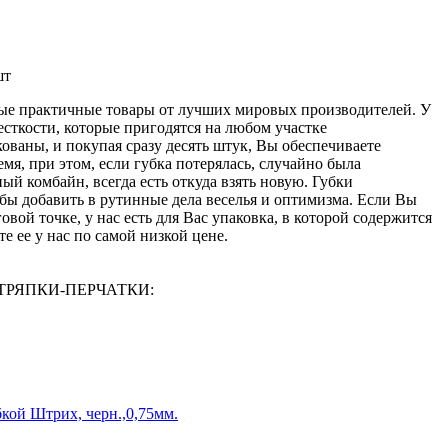
шт
мые практичные товары от лучших мировых производителей. У
есткости, которые пригодятся на любом участке
ованы, и покупая сразу десять штук, Вы обеспечиваете
емя, при этом, если губка потерялась, случайно была
ый комбайн, всегда есть откуда взять новую. Губки
бы добавить в рутинные дела веселья и оптимизма. Если Вы
овой точке, у нас есть для Вас упаковка, в которой содержится
е ее у нас по самой низкой цене.
И-ТРЯПКИ-ПЕРЧАТКИ:
бкой Штрих, черн.,0,75мм.