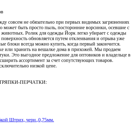
ов
ду совсем не обязательно при первых видимых загрязнениях
то может быть просто пыль, посторонние ворсинки, осевшие с
 животных. Ролик для одежды Йорк легко убирает с одежды
я поверхность обновляется путем отклеивания и отрыва уже
ые блоки всегда можно купить, когда первый закончится.
мке или хранить на вешалке дома в прихожей. Мы продаем
туки. Это выгодное предложение для оптовиков и владельце в
асширить ассортимент за счет сопутствующих товаров.
сключительно низкой цене.
И-ТРЯПКИ-ПЕРЧАТКИ:
бкой Штрих, черн.,0,75мм.