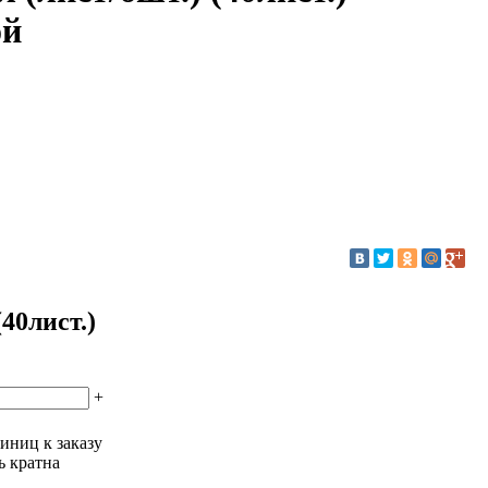
ой
40лист.)
+
иниц к заказу
ь кратна