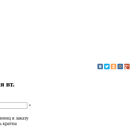
я вт.
+
иниц к заказу
ь кратна