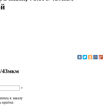
ой
6/43мкм
+
иниц к заказу
ь кратна