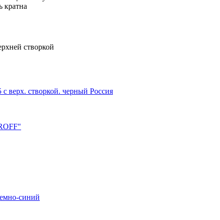
ь кратна
верхней створкой
 верх. створкой. черный Россия
PROFF"
 темно-синий