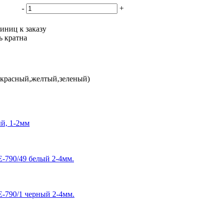
-
+
иниц к заказу
ь кратна
,красный,желтый,зеленый)
й, 1-2мм
-790/49 белый 2-4мм.
-790/1 черный 2-4мм.