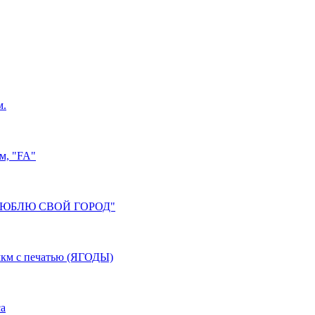
м.
м, "FA"
"Я ЛЮБЛЮ СВОЙ ГОРОД"
мкм с печатью (ЯГОДЫ)
са