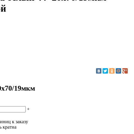
ой
0х70/19мкм
+
иниц к заказу
ь кратна