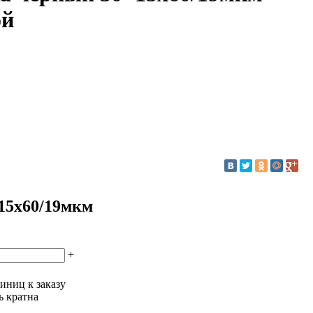
ой
15х60/19мкм
+
иниц к заказу
ь кратна