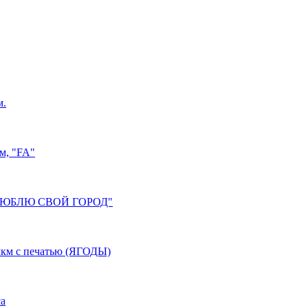
м.
м, "FA"
"Я ЛЮБЛЮ СВОЙ ГОРОД"
мкм с печатью (ЯГОДЫ)
са