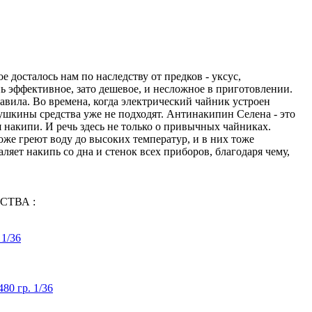
 досталось нам по наследству от предков - уксус,
ь эффективное, зато дешевое, и несложное в приготовлении.
авила. Во времена, когда электрический чайник устроен
ушкины средства уже не подходят. Антинакипин Селена - это
 накипи. И речь здесь не только о привычных чайниках.
е греют воду до высоких температур, и в них тоже
аляет накипь со дна и стенок всех приборов, благодаря чему,
СТВА :
 1/36
80 гр. 1/36