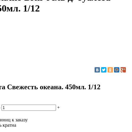
0мл. 1/12
та Свежесть океана. 450мл. 1/12
-
+
иниц к заказу
ь кратна