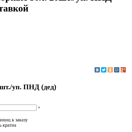
ставкой
шт./уп. ПНД (дед)
+
иниц к заказу
ь кратна