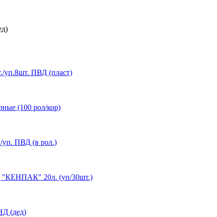
ед)
/уп.8шт. ПВД (пласт)
рные (100 рол/кор)
уп. ПВД (в рол.)
 "КЕНПАК" 20л. (уп/30шт.)
НД (дед)