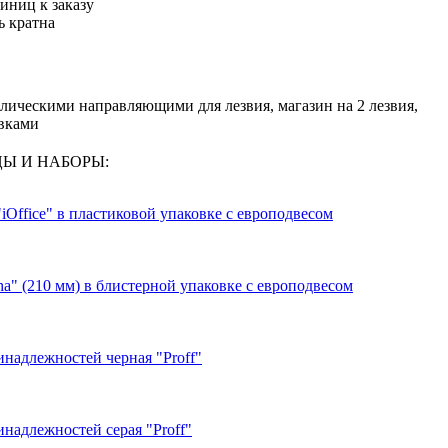
иниц к заказу
ь кратна
ическими направляющими для лезвия, магазин на 2 лезвия,
авками
ИЦЫ И НАБОРЫ:
Office" в пластиковой упаковке с европодвесом
a" (210 мм) в блистерной упаковке с европодвесом
надлежностей черная "Proff"
надлежностей серая "Proff"