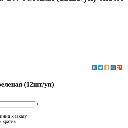
зеленая (12шт/уп)
+
иниц к заказу
ь кратна