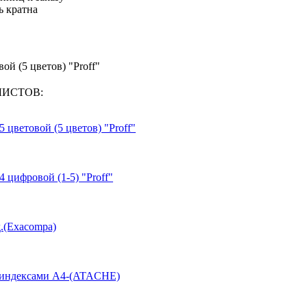
ь кратна
ой (5 цветов) "Proff"
 ЛИСТОВ:
 цветовой (5 цветов) "Proff"
 цифровой (1-5) "Proff"
д.(Exacompa)
с индексами А4-(ATACHE)