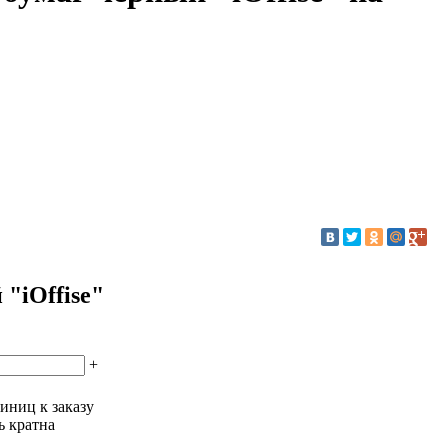
"iOffise"
+
иниц к заказу
ь кратна