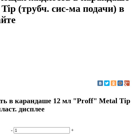
 Tip (трубч. сис-ма подачи) в
айте
 в карандаше 12 мл "Proff" Metal Tip
пласт. дисплее
-
+