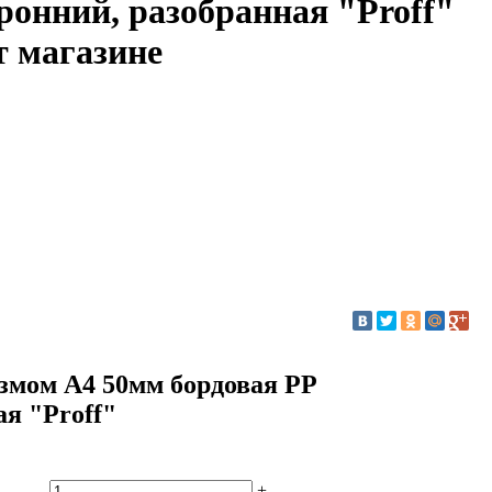
ронний, разобранная "Proff"
т магазине
змом A4 50мм бордовая РР
ая "Proff"
-
+