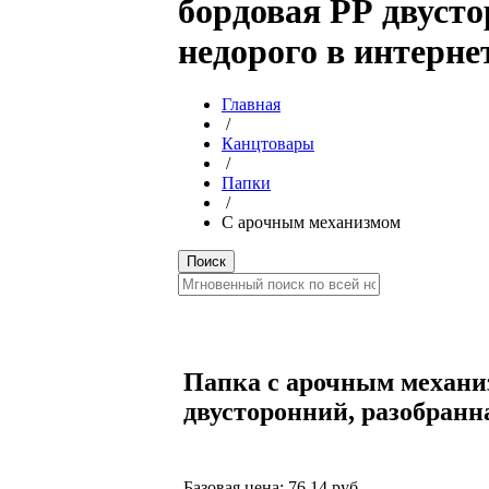
бордовая РР двусто
недорого в интерне
Главная
/
Канцтовары
/
Папки
/
С арочным механизмом
Папка с арочным механи
двусторонний, разобранн
Базовая цена:
76.14 руб.