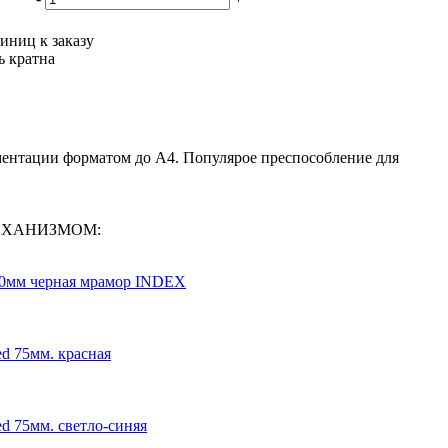
иниц к заказу
ь кратна
ументации форматом до А4. Популярое преспособление для
 МЕХАНИЗМОМ:
50мм черная мрамор INDEX
d 75мм. красная
d 75мм. светло-синяя