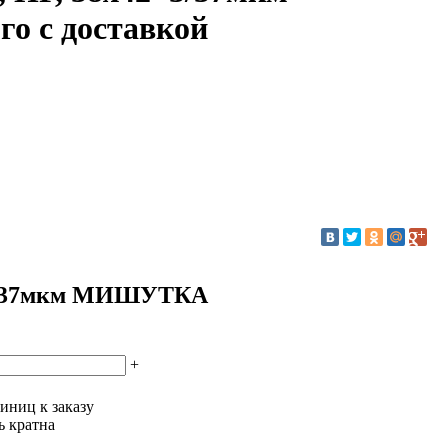
 с доставкой
+3/37мкм МИШУТКА
+
иниц к заказу
ь кратна