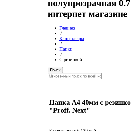
полупрозрачная 0.7
интернет магазине
Главная
/
Канцтовары
/
Папки
/
С резинкой
Папка А4 40мм с резинко
"Proff. Next"
Базовая цена:
62.39 руб.