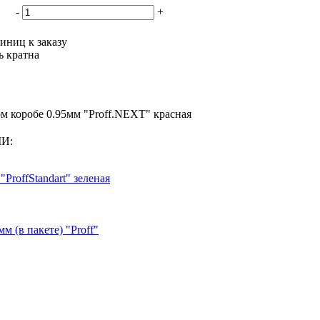
-
+
иниц к заказу
ь кратна
м коробе 0.95мм "Proff.NEXT" красная
МИ:
ProffStandart" зеленая
м (в пакете) "Proff"