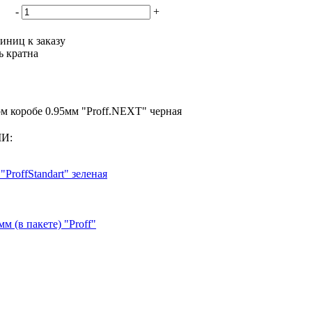
-
+
иниц к заказу
ь кратна
м коробе 0.95мм "Proff.NEXT" черная
МИ:
ProffStandart" зеленая
м (в пакете) "Proff"