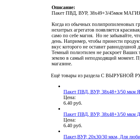
Описание:
Пакет ПВД, ВУР, 38х49+3/45мкм МАГИ
Когда из обычных полипропиленовых гр
нехитрых агрегатов появляется красивая
само по себе магия. Но не забывайте, 
день. Например, чтобы принести проду
вкус которого не оставит равнодушной 
Темный полиэтилен не раскроет Ваших т
землю в самый неподходящий момент. Пр
магазине.
Ещё товары из раздела С ВЫРУБНОЙ 
Пакет ПВД, ВУР, 38х48+3/50 мкм
Цена:
6.40 руб.
Пакет ПВД, ВУР, 38х48+3/50 мкм
Цена:
6.40 руб.
Пакет,ВУР, 20х30/30 мкм, Для люб