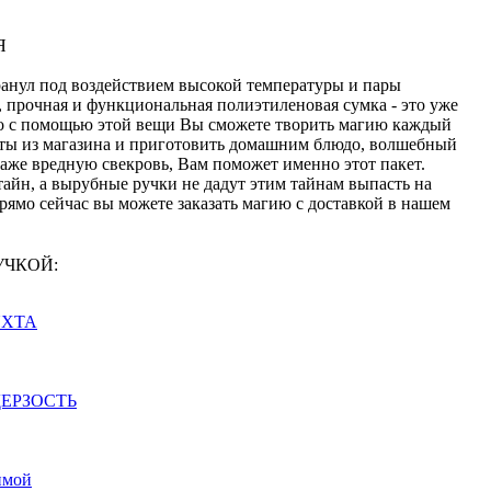
Я
анул под воздействием высокой температуры и пары
, прочная и функциональная полиэтиленовая сумка - это уже
что с помощью этой вещи Вы сможете творить магию каждый
кты из магазина и приготовить домашним блюдо, волшебный
даже вредную свекровь, Вам поможет именно этот пакет.
айн, а вырубные ручки не дадут этим тайнам выпасть на
ямо сейчас вы можете заказать магию с доставкой в нашем
РУЧКОЙ:
 ЯХТА
 ДЕРЗОСТЬ
имой