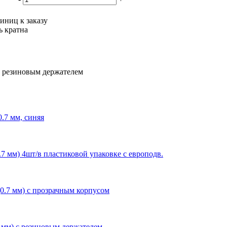
иниц к заказу
ь кратна
 с резиновым держателем
0.7 мм, синяя
0.7 мм) 4шт/в пластиковой упаковке с европодв.
(0.7 мм) с прозрачным корпусом
.7 мм) с резиновым держателем