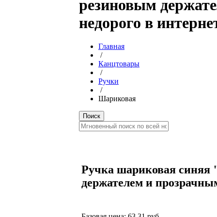
резиновым держате
недорого в интерне
Главная
/
Канцтовары
/
Ручки
/
Шариковая
Ручка шариковая синяя "P
держателем и прозрачны
Базовая цена:
63.31 руб.