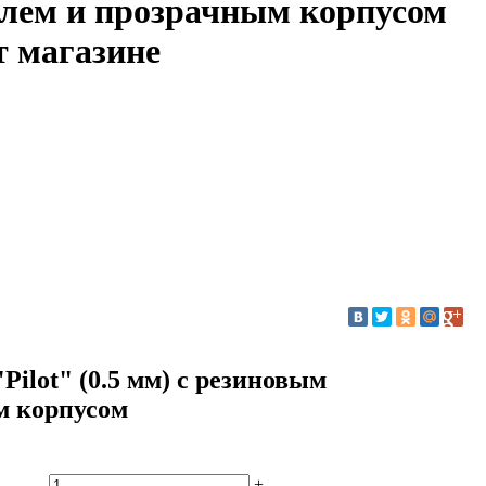
лем и прозрачным корпусом
т магазине
ilot" (0.5 мм) с резиновым
м корпусом
-
+