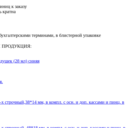
иниц к заказу
ь кратна
2 бухгалтерскими терминами, в блистерной упаковке
АЯ ПРОДУКЦИЯ:
душек (28 мл) синяя
я.
х строчный,38*14 мм, в компл. с осн. и доп. кассами и пинц. в
х строчный, 48*18 мм, в компл. с осн. и доп. кассами и пинц. в