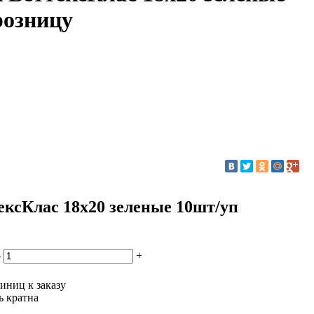
розницу
сКлас 18х20 зеленые 10шт/уп
-
+
иниц к заказу
ь кратна