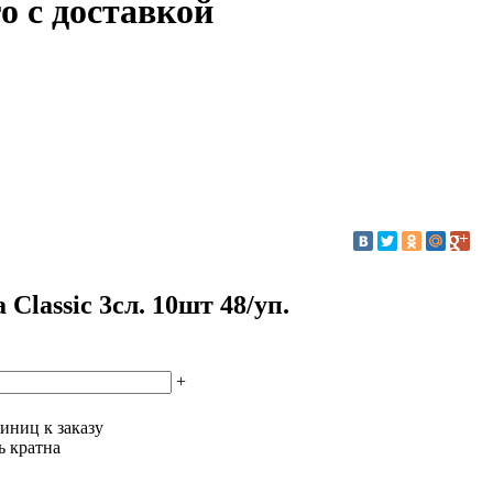
о с доставкой
lassic 3сл. 10шт 48/уп.
+
иниц к заказу
ь кратна