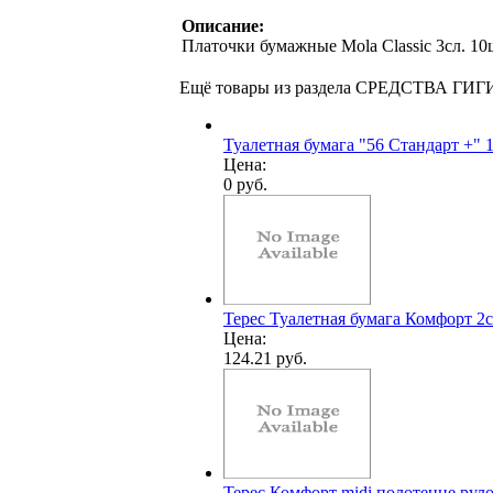
Описание:
Платочки бумажные Mola Classic 3сл. 10
Ещё товары из раздела СРЕДСТВА ГИ
Туалетная бумага "56 Стандарт +" 1
Цена:
0 руб.
Терес Туалетная бумага Комфорт 2с
Цена:
124.21 руб.
Терес Комфорт midi полотенце руло