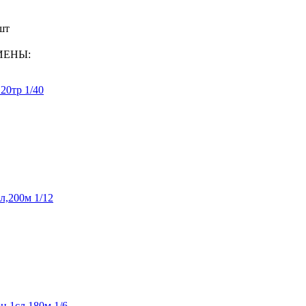
шт
ГИЕНЫ:
20тр 1/40
л,200м 1/12
н.1сл,180м 1/6