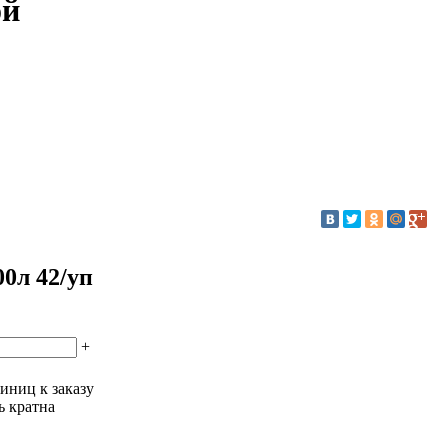
ой
0л 42/уп
+
иниц к заказу
ь кратна