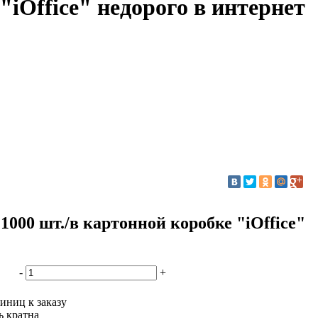
"iOffice" недорого в интернет
000 шт./в картонной коробке "iOffice"
-
+
иниц к заказу
ь кратна