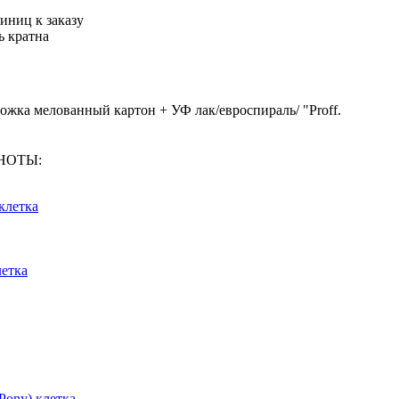
иниц к заказу
ь кратна
ложка мелованный картон + УФ лак/евроспираль/ "Proff.
КНОТЫ:
клетка
летка
 Pony) клетка