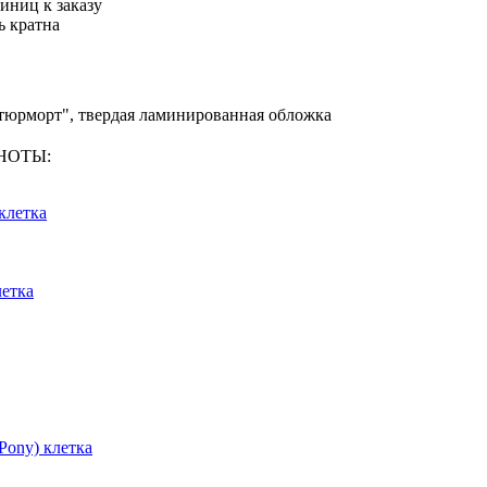
иниц к заказу
ь кратна
Натюрморт", твердая ламинированная обложка
КНОТЫ:
клетка
летка
 Pony) клетка