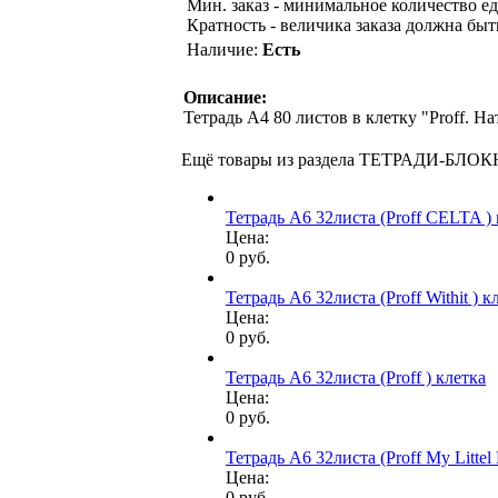
Мин. заказ - минимальное количество ед
Кратность - величика заказа должна быт
Наличие:
Есть
Описание:
Тетрадь А4 80 листов в клетку "Proff. 
Ещё товары из раздела ТЕТРАДИ-БЛО
Тетрадь A6 32листа (Proff CELTA ) 
Цена:
0 руб.
Тетрадь A6 32листа (Proff Withit ) к
Цена:
0 руб.
Тетрадь A6 32листа (Proff ) клетка
Цена:
0 руб.
Тетрадь A6 32листа (Proff Му Littel
Цена:
0 руб.