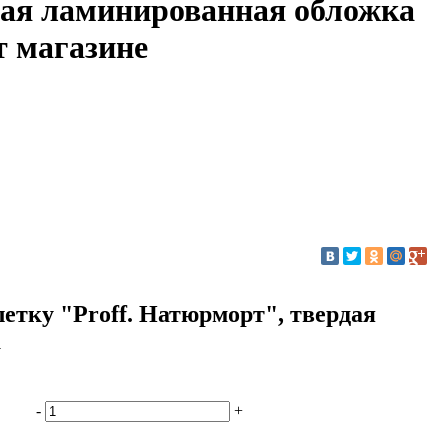
ая ламинированная обложка
т магазине
летку "Proff. Натюрморт", твердая
а
-
+