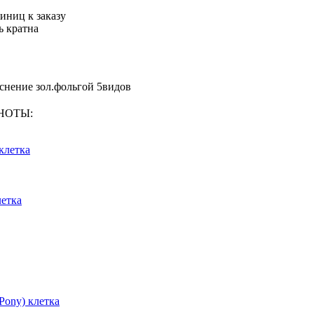
иниц к заказу
ь кратна
 теснение зол.фольгой 5видов
КНОТЫ:
клетка
летка
 Pony) клетка