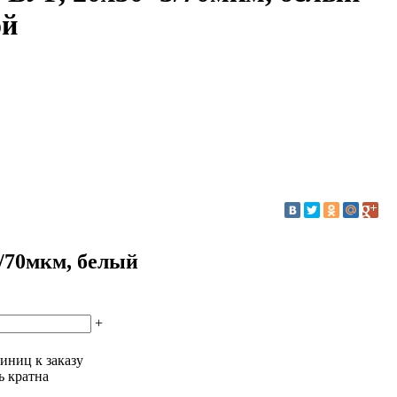
ой
/70мкм, белый
+
иниц к заказу
ь кратна