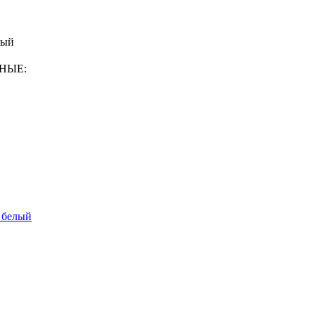
вый
ННЫЕ:
 белый