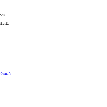
бой
ННЫЕ:
 белый