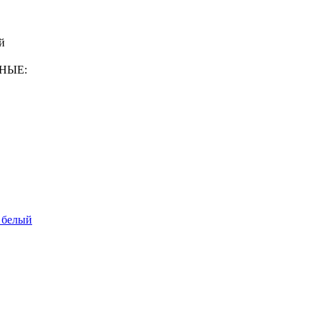
й
ННЫЕ:
 белый