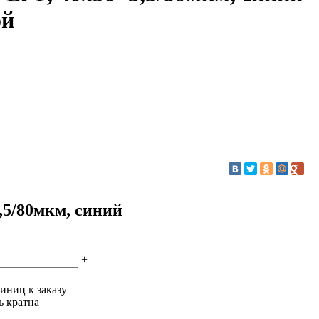
ой
,5/80мкм, синий
+
иниц к заказу
ь кратна