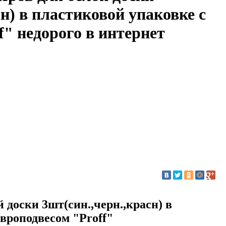
сн) в пластиковой упаковке с
f" недорого в интернет
 доски 3шт(син.,черн.,красн) в
европодвесом "Proff"