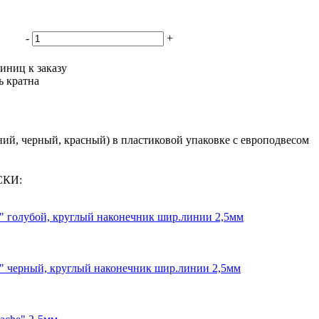
-
+
иниц к заказу
ь кратна
ний, черный, красный) в пластиковой упаковке с европодвесом
СКИ:
n" голубой, круглый наконечник шир.линии 2,5мм
n" черный, круглый наконечник шир.линии 2,5мм