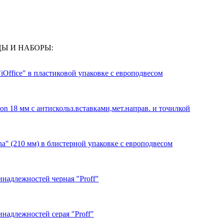
ИЦЫ И НАБОРЫ:
Office" в пластиковой упаковке с европодвесом
n 18 мм с антискольз.вставками,мет.направ. и точилкой
a" (210 мм) в блистерной упаковке с европодвесом
надлежностей черная "Proff"
надлежностей серая "Proff"