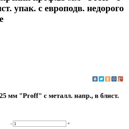
ист. упак. с европодв. недорого
е
 мм "Proff" с металл. напр., в блист.
-
+