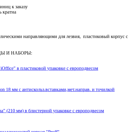
иниц к заказу
ь кратна
лическими направляющими для лезвия, пластиковый корпус с
ИЦЫ И НАБОРЫ:
Office" в пластиковой упаковке с европодвесом
n 18 мм с антискольз.вставками,мет.направ. и точилкой
a" (210 мм) в блистерной упаковке с европодвесом
надлежностей черная "Proff"